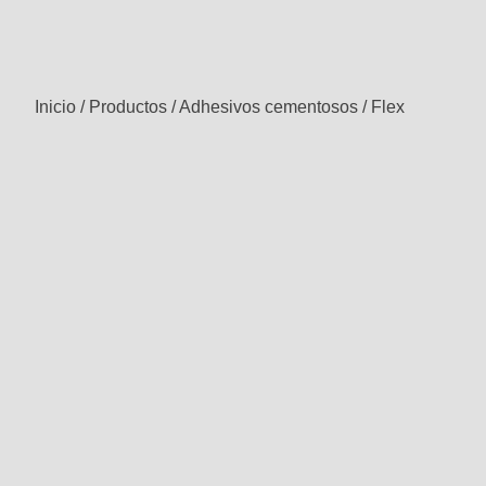
Inicio
/
Productos
/
Adhesivos cementosos
/
Flex