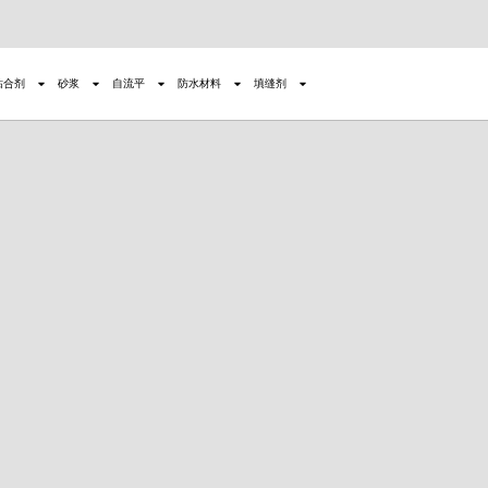
粘合剂
砂浆
自流平
防水材料
填缝剂