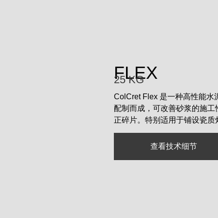
FLEX
25 KG
ColCret Flex 是一
配制而成，可改善砂浆的施工
正碎片。特别适用于铺设瓷质
查看技术细节