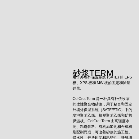
砂浆TERM
用于外墙外保温系统 (SATE) 的 EPS
板、XPS 板和 MW 板的固定和涂层
砂浆。
ColCret Term 是一种具有补偿收缩
的改性聚合物砂浆，用于粘合和固定
外墙外保温系统（SATE/ETIC）中的
发泡聚苯乙烯、挤塑聚苯乙烯和矿棉
保温板。ColCret Term 由高强度水
泥、精选骨料、有机添加剂和合成树
脂配制而成，可改善砂浆的施工性、
保水性、开放时间和粘结性。纤维增