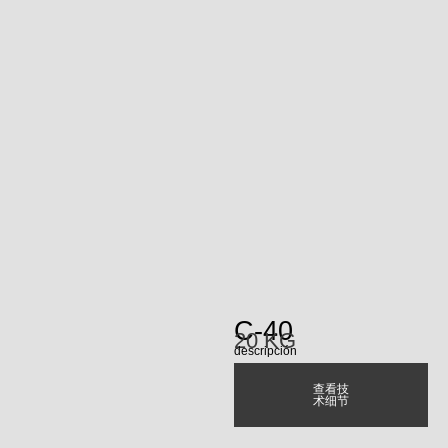
C-40
20 KG
descripción
查看技
术细节