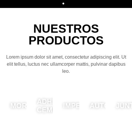
CONSTRUYE, REPARA Y
NUESTROS
TRANSFORMA CON TOTAL
CONFIANZA
PRODUCTOS
Morteros de reparación, rehabilitación, albañilería y
Lorem ipsum dolor sit amet, consectetur adipiscing elit. Ut
revestimiento diseñados para rendir en obra nueva y
elit tellus, luctus nec ullamcorper mattis, pulvinar dapibus
renovación.
leo.
Calidad asegurada para cada fase del proyecto.
EXPLORA NUESTRAS SOLUCIONES CONSTRUCTIVAS
ADHESIVOS
MORTEROS
IMPERMEABILIZAN
AUTONIVEL
JUN
CEMENTOSOS