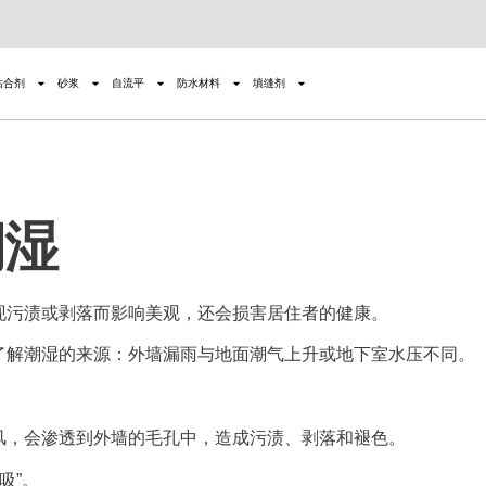
粘合剂
砂浆
自流平
防水材料
填缝剂
潮湿
现污渍或剥落而影响美观，还会损害居住者的健康。
了解
潮湿的来源
：外墙漏雨与地面潮气上升或地下室水压不同。
风，会渗透到外墙的毛孔中，造成污渍、剥落和褪色。
吸”。