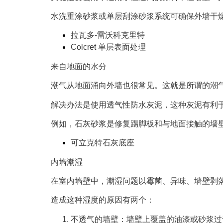
水洗重涂砂浆或单层刮涂砂浆
系统可确保外墙干
拉瓦多-雷沃科克里特
Colcret 单层表面处理
来自地面的水分
潮气从地面涌向外墙也很常见。这就是所谓的潮
解决办法是使用透气性防水灰泥，这种灰泥有利
例如，
石灰砂浆
是修复踢脚板和与地面接触的墙
可立克特石灰底座
内墙潮湿
在室内墙壁中，潮湿问题以
霉菌、异味、墙壁剥
造成这种湿度的原因有两个：
不透气的墙壁
：墙壁上覆盖的油漆或砂浆过