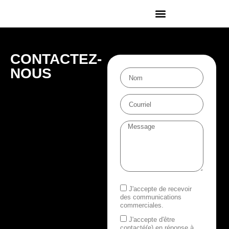
CONTACTEZ-
NOUS
J'accepte de recevoir
des communications
commerciales.
J'accepte d'être
contacté(e) en réponse à