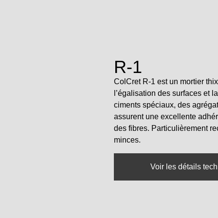
R-1
ColCret R-1 est un mortier th
l’égalisation des surfaces et 
ciments spéciaux, des agrégats
assurent une excellente adhé
des fibres. Particulièrement 
minces.
Voir les détails tec