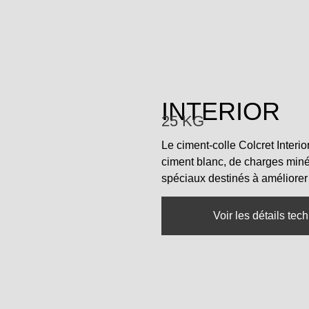
INTERIOR
25 KG
Le ciment-colle Colcret Interio
ciment blanc, de charges minér
spéciaux destinés à améliorer 
Voir les détails tec