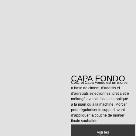
CAPA FONDO
ColCret Capa Fondo est un mortier
à base de ciment, d’additifs et
d’agrégats sélectionnés, prêt à être
mélangé avec de l’eau et appliqué
à la main ou à la machine. Mortier
pour régulariser le support avant
d’appliquer la couche de mortier
finale souhaitée.
Voir les